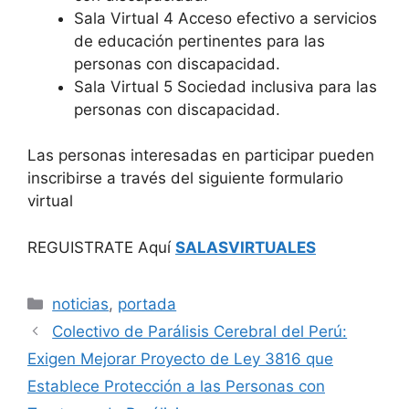
Sala Virtual 4 Acceso efectivo a servicios
de educación pertinentes para las
personas con discapacidad.
Sala Virtual 5 Sociedad inclusiva para las
personas con discapacidad.
Las personas interesadas en participar pueden
inscribirse a través del siguiente formulario
virtual
REGUISTRATE Aquí
SALASVIRTUALES
Categorías
noticias
,
portada
Colectivo de Parálisis Cerebral del Perú:
Exigen Mejorar Proyecto de Ley 3816 que
Establece Protección a las Personas con