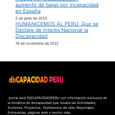
aumento de bajas por incapacidad
en España
5 de junio de 2023
HUMANICEMOS AL PERU: Que se
Declare de Interés Nacional la
Discapacidad
18 de noviembre de 2022
portal web DISCAPACIDADPERU con información exclusiva de
la temática de discapacidad que resalta las Actividades,
Acciones, Proyectos, Testimonios de vida, Reportajes,
Entrevistas, páginas web y mucho más.