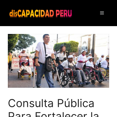
Saltar
al
Menú
contenido
Consulta Pública
Para Fortalecer la